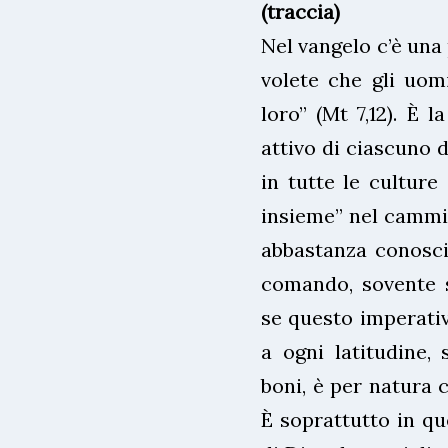
(traccia)
Nel vangelo c’è una
volete che gli uomi
loro” (Mt 7,12). È l
attivo di ciascuno d
in tutte le culture
insieme” nel cammi
abbastanza conosciu
comando, sovente s
se questo imperativ
a ogni latitudine,
boni, è per natura 
È soprattutto in qu