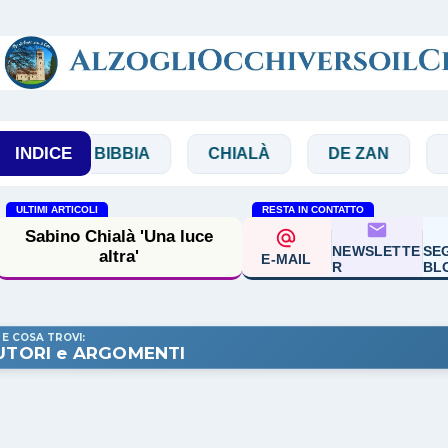
Passa ai contenuti principali
INDICE
BIBBIA
CHIALÀ
DE ZAN
DOGLI
ULTIMI ARTICOLI
RESTA IN CONTATTO
Sabino Chialà 'Una luce
NEWSLETTE
SEG
altra'
E-MAIL
R
BL
 E COSA TROVI:
UTORI e ARGOMENTI