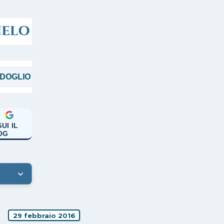
O
MAGGI
MANICARDI
PAPA FRANCE
UI IL
OG
29 febbraio 2016