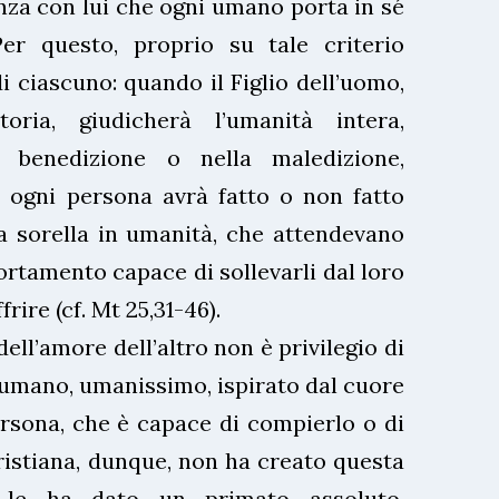
anza con lui che ogni umano porta in sé
 Per questo, proprio su tale criterio
di ciascuno: quando il Figlio dell’uomo,
toria, giudicherà l’umanità intera,
a benedizione o nella maledizione,
 ogni persona avrà fatto o non fatto
 la sorella in umanità, che attendevano
rtamento capace di sollevarli dal loro
frire (cf. Mt 25,31-46).
ll’amore dell’altro non è privilegio di
 umano, umanissimo, ispirato dal cuore
rsona, che è capace di compierlo o di
cristiana, dunque, non ha creato questa
 le ha dato un primato assoluto,