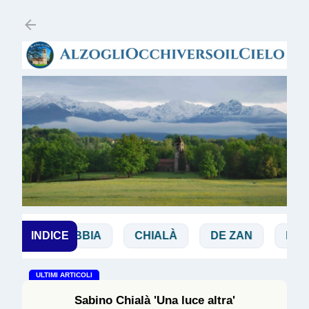
Passa ai contenuti principali
I
INDICE
BIBBIA
CHIALÀ
DE ZAN
DOGLIO
ULTIMI ARTICOLI
Sabino Chialà 'Una luce altra'