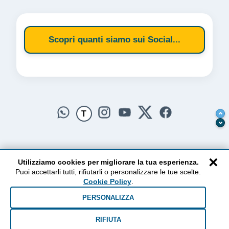
Scopri quanti siamo sui Social...
T
×
Utilizziamo cookies per migliorare la tua esperienza.
Puoi accettarli tutti, rifiutarli o personalizzare le tue scelte.
AlzogliOcchiversoilCielo
Cookie Policy
.
Dal 2010 ad oggi • Testi e pensieri tra terra e cielo
PERSONALIZZA
RIFIUTA