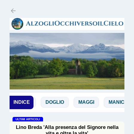
Passa ai contenuti principali
DE ZAN
INDICE
DOGLIO
MAGGI
MANICARDI
ULTIMI ARTICOLI