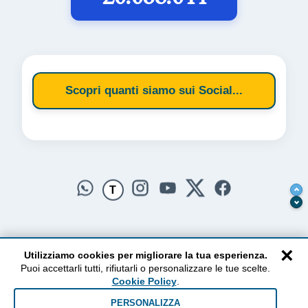
Scopri quanti siamo sui Social...
T
×
Utilizziamo cookies per migliorare la tua esperienza.
Puoi accettarli tutti, rifiutarli o personalizzare le tue scelte.
AlzogliOcchiversoilCielo
Cookie Policy
.
Dal 2010 ad oggi • Testi e pensieri tra terra e cielo
PERSONALIZZA