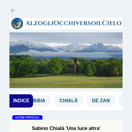
Passa ai contenuti principali
NCHI
INDICE
BIBBIA
CHIALÀ
DE ZAN
DOGL
ULTIMI ARTICOLI
Sabino Chialà 'Una luce altra'