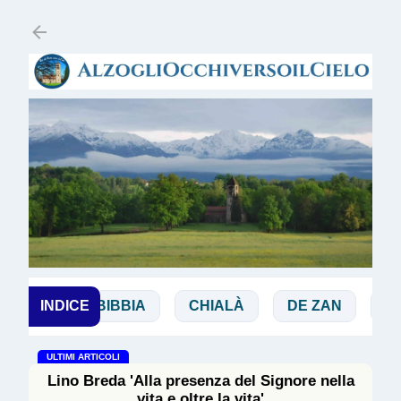
Passa ai contenuti principali
NCHI
INDICE
BIBBIA
CHIALÀ
DE ZAN
DOG
ULTIMI ARTICOLI
Lino Breda 'Alla presenza del Signore nella
vita e oltre la vita'