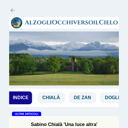
Passa ai contenuti principali
BIBBIA
INDICE
CHIALÀ
DE ZAN
DOGLIO
MA
ULTIMI ARTICOLI
Sabino Chialà 'Una luce altra'