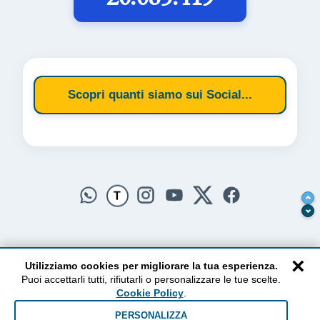
Scopri quanti siamo sui Social...
T
×
Utilizziamo cookies per migliorare la tua esperienza.
Puoi accettarli tutti, rifiutarli o personalizzare le tue scelte.
AlzogliOcchiversoilCielo
Cookie Policy
.
Dal 2010 ad oggi • Testi e pensieri tra terra e cielo
PERSONALIZZA