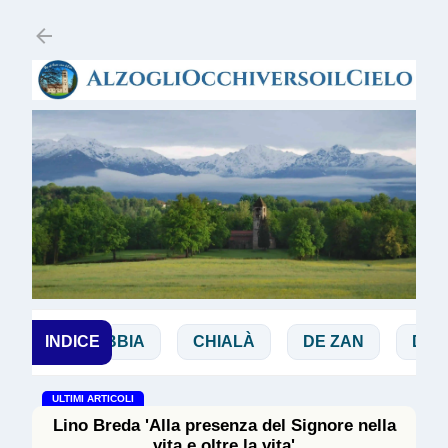
Passa ai contenuti principali
HI
INDICE
BIBBIA
CHIALÀ
DE ZAN
DOGLI
ULTIMI ARTICOLI
Lino Breda 'Alla presenza del Signore nella
vita e oltre la vita'