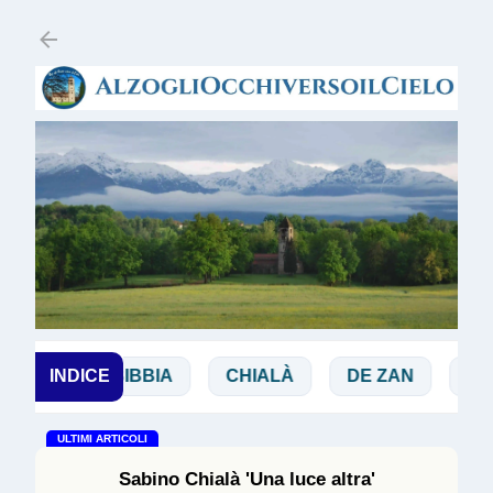
Passa ai contenuti principali
ANCHI
INDICE
BIBBIA
CHIALÀ
DE ZAN
DOG
ULTIMI ARTICOLI
Sabino Chialà 'Una luce altra'