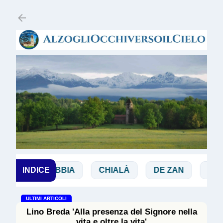
Passa ai contenuti principali
CHI
INDICE
BIBBIA
CHIALÀ
DE ZAN
DOGLI
ULTIMI ARTICOLI
Lino Breda 'Alla presenza del Signore nella
vita e oltre la vita'