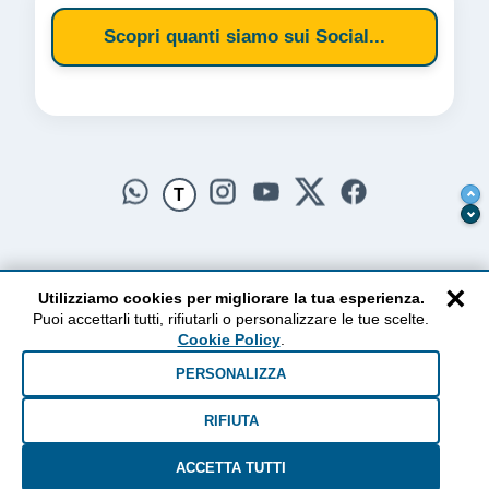
Scopri quanti siamo sui Social...
T
×
Utilizziamo cookies per migliorare la tua esperienza.
Puoi accettarli tutti, rifiutarli o personalizzare le tue scelte.
AlzogliOcchiversoilCielo
Cookie Policy
.
Dal 2010 ad oggi • Testi e pensieri tra terra e cielo
PERSONALIZZA
RIFIUTA
ACCETTA TUTTI