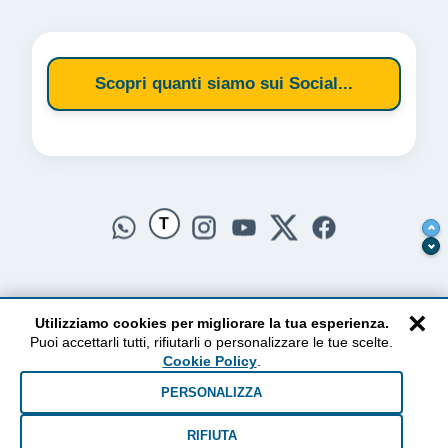
Scopri quanti siamo sui Social...
T
×
Utilizziamo cookies per migliorare la tua esperienza.
Puoi accettarli tutti, rifiutarli o personalizzare le tue scelte.
AlzogliOcchiversoilCielo
Cookie Policy
.
Dal 2010 ad oggi • Testi e pensieri tra terra e cielo
PERSONALIZZA
RIFIUTA