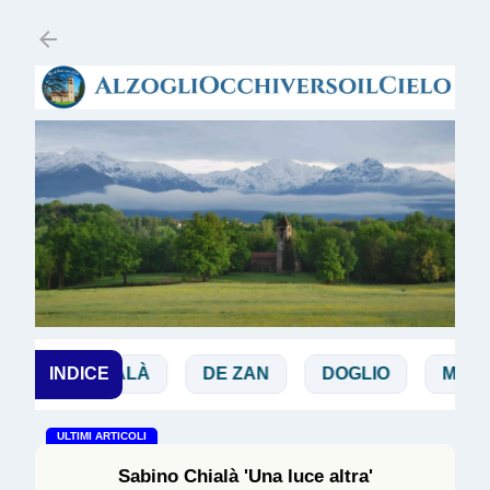
Passa ai contenuti principali
CHIALÀ
INDICE
DE ZAN
DOGLIO
MAGGI
ULTIMI ARTICOLI
Sabino Chialà 'Una luce altra'