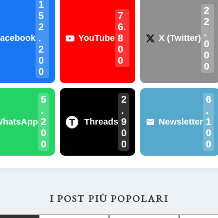
1
2
5
7
2
2
6.
.
.
8
acebook
YouTube
X (Twitter)
0
2
0
0
0
0
0
0
5
2
6
.
.
.
2
9
1
T
WhatsApp
Threads
Newsletter
0
0
0
0
0
0
I POST PIÙ POPOLARI