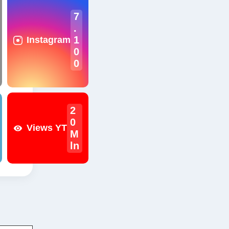
7
.
1
Instagram
0
0
2
0
Views YT
M
ln