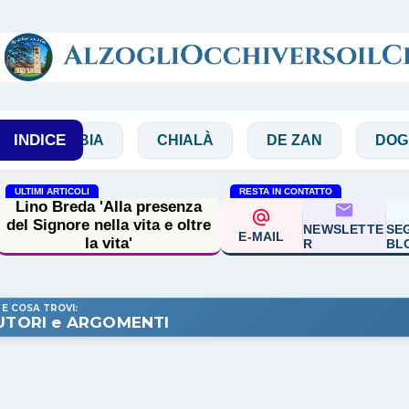
Passa ai contenuti principali
INDICE
BIBBIA
CHIALÀ
DE ZAN
DOGLIO
ULTIMI ARTICOLI
RESTA IN CONTATTO
Lino Breda 'Alla presenza
del Signore nella vita e oltre
NEWSLETTE
SEG
E-MAIL
la vita'
R
BL
 E COSA TROVI:
UTORI e ARGOMENTI