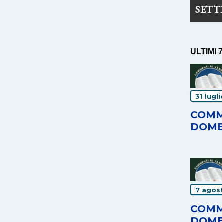
SET
ULTIMI 
31 lugl
COMM
DOME
7 agos
COMM
DOME