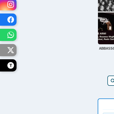
ABBASSO
T