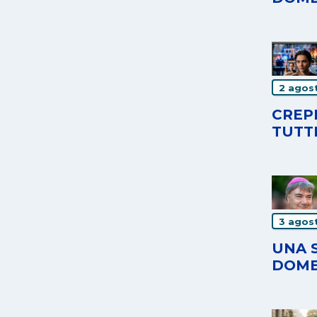
2 agos
CREPE
TUTT
3 agos
UNA 
DOME