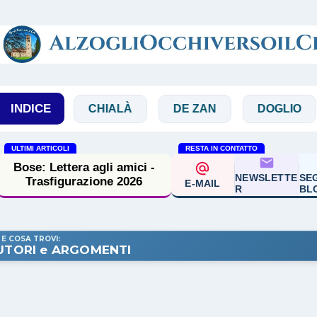
Passa ai contenuti principali
INDICE
A
CHIALÀ
DE ZAN
DOGLIO
MA
ULTIMI ARTICOLI
RESTA IN CONTATTO
Bose: Lettera agli amici -
NEWSLETTE
SEG
Trasfigurazione 2026
E-MAIL
R
BL
 E COSA TROVI:
UTORI e ARGOMENTI