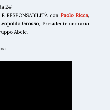
da 24:
RESPONSABILITÀ con
Paolo Ricca
,
Leopoldo Grosso
, Presidente onorario
ruppo Abele.
iva