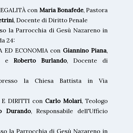
GALITÀ con
Maria Bonafede
, Pastora
trini
, Docente di Diritto Penale
sso la Parrocchia di Gesù Nazareno in
da 24:
D ECONOMIA con
Giannino Piana
,
o, e
Roberto Burlando
, Docente di
presso la Chiesa Battista in Via
DIRITTI con
Carlo Molari
, Teologo
io Durando
, Responsabile dell'Ufficio
sso la Parrocchia di Gesù Nazareno in