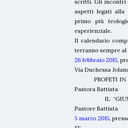
scritti. Gli incontr
aspetti legati alla
primo più teologi
esperienziale.
Il calendario compl
terranno sempre al g
26 febbraio 2015
, p
Via Duchessa Jolan
PROFETI IN UN
Pastora Battista
IL “GIUSTO”
Pastore Battista
5 marzo 2015
, press
12: