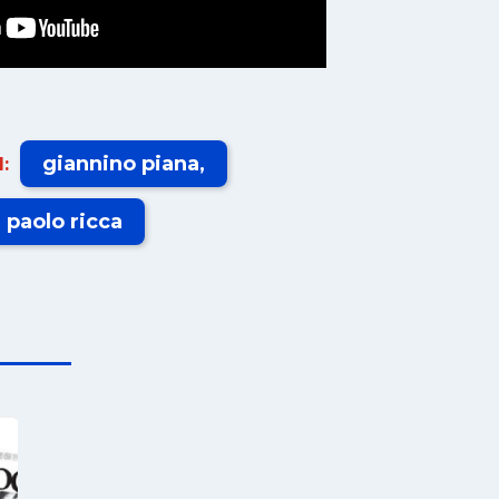
giannino piana
:
paolo ricca