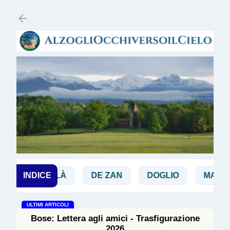
Passa ai contenuti principali
CHIALÀ
INDICE
DE ZAN
DOGLIO
MAGGI
ULTIMI ARTICOLI
Bose: Lettera agli amici - Trasfigurazione
2026