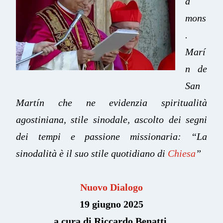
a
mons
.
Marí
n de
San
Martín che ne evidenzia spiritualità
agostiniana, stile sinodale, ascolto dei segni
dei tempi e passione missionaria: “La
sinodalità è il suo stile quotidiano di
Chiesa
”
Nuovo Dialogo
19 giugno 2025
a cura di Riccardo Benatti