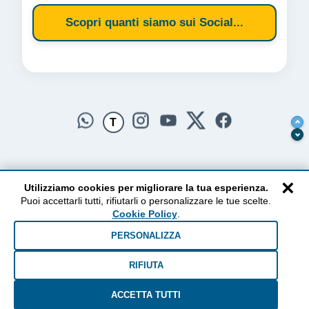
Scopri quanti siamo sui Social...
T
×
Utilizziamo cookies per migliorare la tua esperienza.
Puoi accettarli tutti, rifiutarli o personalizzare le tue scelte.
AlzogliOcchiversoilCielo
Cookie Policy
.
Dal 2010 ad oggi • Testi e pensieri tra terra e cielo
PERSONALIZZA
RIFIUTA
ACCETTA TUTTI